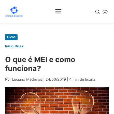
Pular
para
o
conteúdo
principal
Dicas
›
Início
Dicas
O que é MEI e como
funciona?
Por Luciano Medeiros
|
24/06/2019
|
4 min de leitura