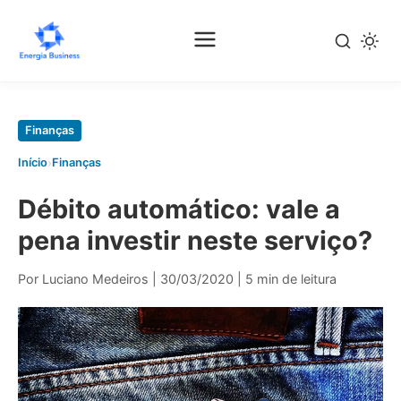
Pular
para
o
conteúdo
principal
Finanças
›
Início
Finanças
Débito automático: vale a
pena investir neste serviço?
Por Luciano Medeiros
|
30/03/2020
|
5 min de leitura